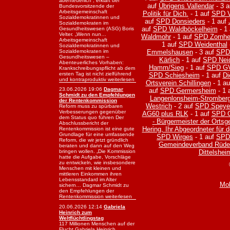
abenteuerlich“, erklärt der
auf
Übrigens Vallendar
- 3 
Bundesvorsitzende der
Arbeitsgemeinschaft
Politik für Dich.
- 1 auf
SPD V
Sozialdemokratinnen und
auf
SPD Donsieders
- 1 auf
Sozialdemokraten im
auf
SPD Waldböckelheim
- 1
Gesundheitswesen (ASG) Boris
Velter. „Wenn nun…
Waldmohr
- 1 auf
SPD Zornh
Arbeitsgemeinschaft
1 auf
SPD Weidenthal
Sozialdemokratinnen und
Emmelshausen
- 3 auf
SPD
Sozialdemokraten im
Gesundheitswesen –
Kärlich
- 1 auf
SPD Neid
Abenteuerliches Vorhaben:
Hamm/Sieg
- 1 auf
SPD GV
Krankschreibungspflicht ab dem
ersten Tag ist nicht zielführend
SPD Schiesheim
- 1 auf
Di
und kontraproduktiv weiterlesen
Ortsverein Schillingen
- 1 a
23.06.2026 19:06
Dagmar
auf
SPD Germersheim
- 1 
Schmidt zu den Empfehlungen
Langenlonsheim-Stromber
der Rentenkommission
Westrich
- 2 auf
SPD Speye
Reform muss zu spürbaren
Verbesserungen gegenüber
AG60 plus RLK
- 1 auf
SPD G
dem Status quo führen Der
- Bürgermeister der Ortsg
Abschlussbericht der
Hering, Ihr Abgeordneter für
Rentenkommission ist eine gute
Grundlage für eine umfassende
SPD Wirges
- 1 auf
SPD 
Reform, die wir jetzt gründlich
Gemeindeverband Rüd
beraten und dann auf den Weg
Dittelshei
bringen wollen. „Die Kommission
hatte die Aufgabe, Vorschläge
zu entwickeln, wie insbesondere
Menschen mit kleinen und
mittleren Einkommen ihren
Lebensstandard im Alter
Mob
sichern… Dagmar Schmidt zu
den Empfehlungen der
Rentenkommission weiterlesen
20.06.2026 12:14
Gabriela
Heinrich zum
Weltflüchtlingstag
117 Millionen Menschen auf der
Flucht Gabriela Heinrich,