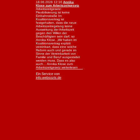
18.06.2026 12:16
Annika
Klose zum Arbeitszeitgesetz
Arbeitszeitgesetz:
Flexibilisierung ist keine
Einbahnstraße Im
Koalitionsvertrag ist
festgehalten, dass die neue
Arbeitszeitregelung keine
Ausweitung der Arbeitszeit
gegen den Willen der
Beschäftigten sein darf, so
Annika Klose. „Wir haben im
Koalitionsvertrag explizit
vereinbart, dass eine solche
Reform auch und gerade im
Sinne der Vereinbarkeit von
Familie und Beruf ausgestaltet
werden muss. Dass es also
auch… Annika Klose zum
Arbeitszeitgesetz weiterlesen
Ein Service von
info.websozis.de