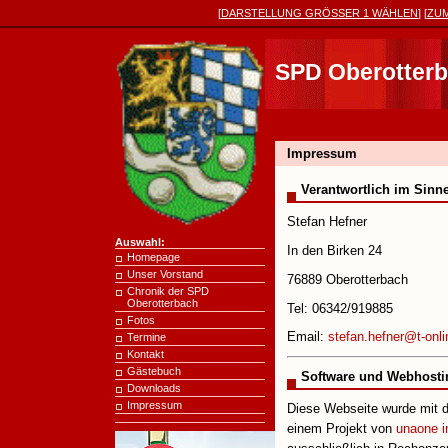
[
DARSTELLUNG
GRÖSSER 1
WÄHLEN
] [
ZU
SPD Oberotter
Impressum
Verantwortlich im Sinne
Stefan Hefner
Auswahl:
In den Birken 24
Homepage
Unser Vorstand
76889 Oberotterbach
Chronik der SPD
Oberotterbach
Tel: 06342/919885
Fotos
Email:
stefan.hefner@t-onli
Termine
Kontakt
Gästebuch
Software und Webhosti
Downloads
Impressum
Diese Webseite wurde mit
einem Projekt von
unaone i