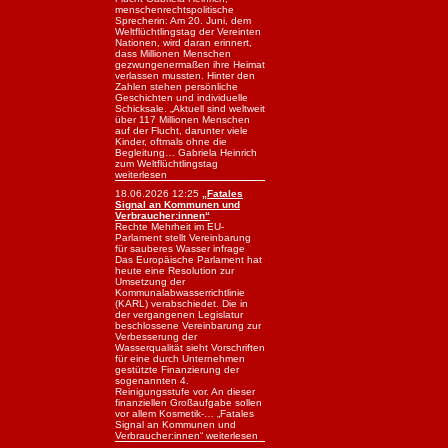
menschenrechtspolitische
Sprecherin: Am 20. Juni, dem
Weltflüchtlingstag der Vereinten
Nationen, wird daran erinnert,
dass Millionen Menschen
gezwungenermaßen ihre Heimat
verlassen mussten. Hinter den
Zahlen stehen persönliche
Geschichten und individuelle
Schicksale. „Aktuell sind weltweit
über 117 Millionen Menschen
auf der Flucht, darunter viele
Kinder, oftmals ohne die
Begleitung… Gabriela Heinrich
zum Weltflüchtlingstag
weiterlesen
18.06.2026 12:25
„Fatales
Signal an Kommunen und
Verbraucher:innen“
Rechte Mehrheit im EU-
Parlament stellt Vereinbarung
für sauberes Wasser infrage
Das Europäische Parlament hat
heute eine Resolution zur
Umsetzung der
Kommunalabwasserrichtlinie
(KARL) verabschiedet. Die in
der vergangenen Legislatur
beschlossene Vereinbarung zur
Verbesserung der
Wasserqualität sieht Vorschriften
für eine durch Unternehmen
gestützte Finanzierung der
sogenannten 4.
Reinigungsstufe vor. An dieser
finanziellen Großaufgabe sollen
vor allem Kosmetik-… „Fatales
Signal an Kommunen und
Verbraucher:innen“ weiterlesen