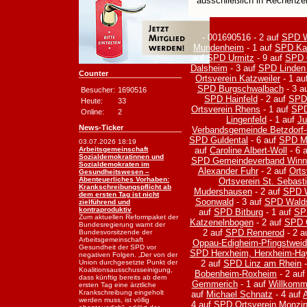
ausschließlich in Rechenzen
- 001690516 - 2 auf
SPD We
Mundenheim
- 1 auf
SPD Kat
auf
SPD Urmitz
- 9 auf
SPD 
Dalsheim
- 3 auf
SPD Linden 
Counter
Ortsverein Katzweiler
- 1 au
SPD Burgschwalbach
- 3 a
Besucher:
1690516
SPD Hainfeld
- 2 auf
SPD
Heute:
33
Ortsverein Rhens
- 1 auf
SPD
Online:
2
Lingenfeld
- 1 auf
Ju
News-Ticker
Verbandsgemeinde Betzdorf
SPD Guldental
- 6 auf
SPD Ma
03.07.2026 18:19
auf
Caroline Albert-Woll
- 6 
Arbeitsgemeinschaft
Sozialdemokratinnen und
SPD Gemeindeverband Winnw
Sozialdemokraten im
Alexander Fuhr
- 2 auf
Orts
Gesundheitswesen –
Abenteuerliches Vorhaben:
Ortsverein St. Sebast
Krankschreibungspflicht ab
Mudershausen
- 2 auf
SPD W
dem ersten Tag ist nicht
Soonwald
- 3 auf
SPD Wald
zielführend und
kontraproduktiv
auf
SPD Bitburg
- 1 auf
SP
Zum aktuellen Reformpaket der
Katzenelnbogen
- 2 auf
SPD 
Bundesregierung warnt der
2 auf
SPD Rennerod
- 2 a
Bundesvorsitzende der
Arbeitsgemeinschaft
Oppau-Edigheim-Pfingstwei
Gesundheit der SPD vor
SPD Herxheim, Herxheim-Ha
negativen Folgen. „Der von der
2 auf
SPD Linz am Rhein
-
Union durchgesetzte Punkt der
Koalitionsausschusseinigung,
Bobenheim-Roxheim
- 2 au
dass künftig bereits ab dem
Gemmerich
- 1 auf
Willkomm
ersten Tag eine ärztliche
Krankschreibung eingeholt
auf
Michael Schnatz
- 4 auf
werden muss, ist völlig
4 auf
SPD Ortsverein Monzi